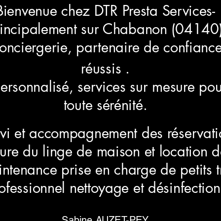
Bienvenue chez DTR Presta Services-
rincipalement sur Chabanon (04140
conciergerie, partenaire de confianc
réussis .
sonnalisé, services sur mesure pou
toute sérénité.
ivi et accompagnement des réservati
ture du linge de maison et location d
intenance prise en charge de petits 
essionnel nettoyage et désinfection
Sabine AUZET-PEY