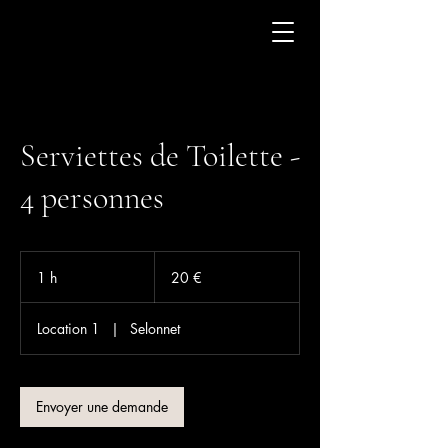
Serviettes de Toilette -
4 personnes
20
euros
1 h
1
20 €
Location 1
|
Selonnet
Envoyer une demande